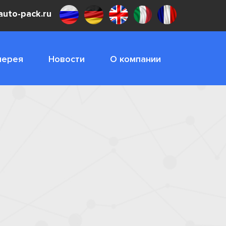
uto-pack.ru
лерея
Новости
О компании