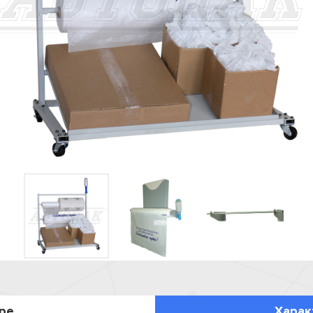
ре
Харак